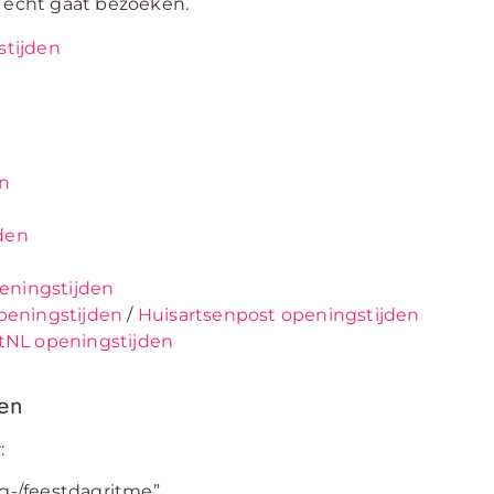
je echt gaat bezoeken.
tijden
en
den
eningstijden
peningstijden
/
Huisartsenpost openingstijden
tNL openingstijden
ken
:
g-/feestdagritme”.