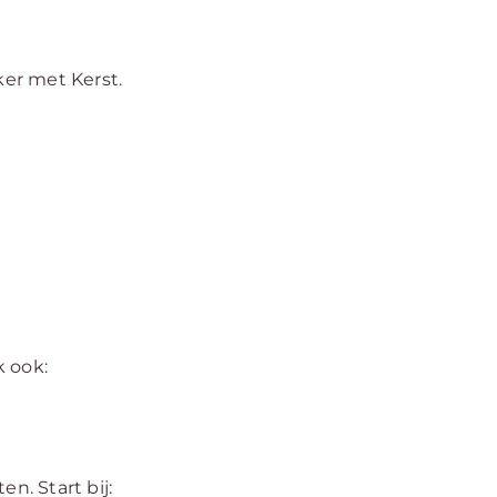
ker met Kerst.
k ook:
n. Start bij: