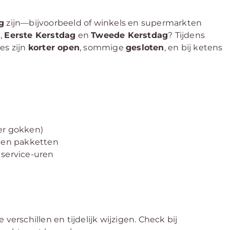
g
zijn—bijvoorbeeld of winkels en supermarkten
d
,
Eerste Kerstdag
en
Tweede Kerstdag
? Tijdens
es zijn
korter open
, sommige
gesloten
, en bij ketens
er gokken)
g en pakketten
+ service-uren
n
verschillen en tijdelijk wijzigen. Check bij