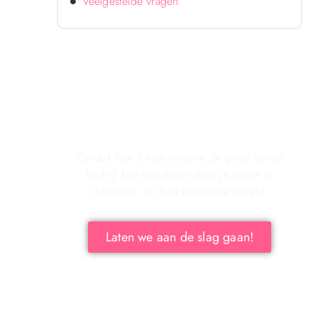
Veelgestelde vragen
Verken de voordelen van lokale
reclame voor jouw bedrijf!
Ontdek hoe lokale reclame de groei van je
bedrijf kan stimuleren door je onder te
dompelen in deze boeiende wereld.
Laten we aan de slag gaan!