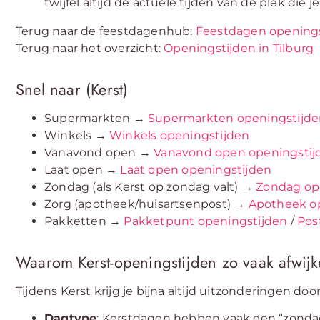
twijfel altijd de actuele tijden van de plek die 
Terug naar de feestdagenhub:
Feestdagen openings
Terug naar het overzicht:
Openingstijden in Tilburg
Snel naar (Kerst)
Supermarkten →
Supermarkten openingstijd
Winkels →
Winkels openingstijden
Vanavond open →
Vanavond open openingstij
Laat open →
Laat open openingstijden
Zondag (als Kerst op zondag valt) →
Zondag op
Zorg (apotheek/huisartsenpost) →
Apotheek o
Pakketten →
Pakketpunt openingstijden
/
Pos
Waarom Kerst-openingstijden zo vaak afwij
Tijdens Kerst krijg je bijna altijd uitzonderingen door
Dagtype
: Kerstdagen hebben vaak een “zonda