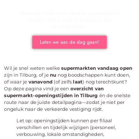
jouw bedrijf!
Ontdek hoe lokale reclame de groei van je bedrijf kan
stimuleren door je onder te dompelen in deze
boeiende wereld.
Laten we aan de slag gaan!
Wil je snel weten welke
supermarkten vandaag open
zijn in Tilburg, of je
nu
nog boodschappen kunt doen,
of waar je
vanavond
(of zelfs
laat
) nog terechtkunt?
Op deze pagina vind je een
overzicht van
supermarkt-openingstijden in Tilburg
én de snelste
route naar de juiste detailpagina—zodat je niet per
ongeluk naar de verkeerde vestiging rijdt.
Let op: openingstijden kunnen per filiaal
verschillen en tijdelijk wijzigen (personeel,
verbouwing, lokale omstandigheden,