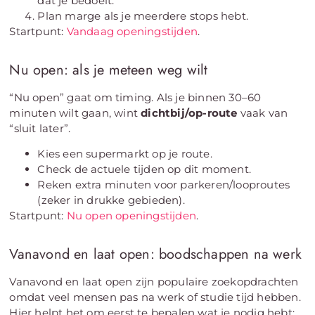
dat je bedoelt.
Plan marge als je meerdere stops hebt.
Startpunt:
Vandaag openingstijden
.
Nu open: als je meteen weg wilt
“Nu open” gaat om timing. Als je binnen 30–60
minuten wilt gaan, wint
dichtbij/op-route
vaak van
“sluit later”.
Kies een supermarkt op je route.
Check de actuele tijden op dit moment.
Reken extra minuten voor parkeren/looproutes
(zeker in drukke gebieden).
Startpunt:
Nu open openingstijden
.
Vanavond en laat open: boodschappen na werk
Vanavond en laat open zijn populaire zoekopdrachten
omdat veel mensen pas na werk of studie tijd hebben.
Hier helpt het om eerst te bepalen wat je nodig hebt: