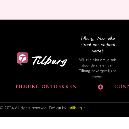
Tilburg, Waar elke
straat een verhaal
vertelt
Wij zijn hier om je reis
door de straten van
Tilburg onvergetelijk te
maken.
TILBURG ONTDEKKEN
CONN
© 2024 All rights reserved. Design by
Itstilburg.nl