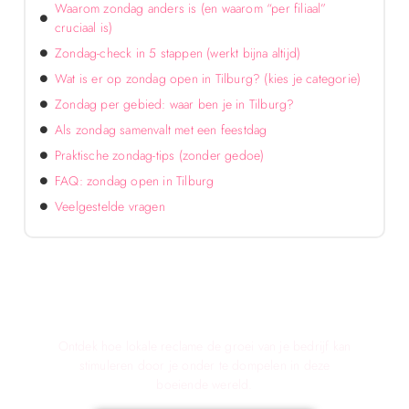
Waarom zondag anders is (en waarom “per filiaal”
cruciaal is)
Zondag-check in 5 stappen (werkt bijna altijd)
Wat is er op zondag open in Tilburg? (kies je categorie)
Zondag per gebied: waar ben je in Tilburg?
Als zondag samenvalt met een feestdag
Praktische zondag-tips (zonder gedoe)
FAQ: zondag open in Tilburg
Veelgestelde vragen
Verken de voordelen van lokale reclame voor
jouw bedrijf!
Ontdek hoe lokale reclame de groei van je bedrijf kan
stimuleren door je onder te dompelen in deze
boeiende wereld.