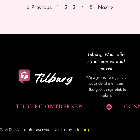
« Previous
1
2
3
4
5
Next »
Tilburg, Waar elke
straat een verhaal
vertelt
Wij zijn hier om je reis
door de straten van
Tilburg onvergetelijk te
maken.
TILBURG ONTDEKKEN
CONN
© 2024 All rights reserved. Design by
Itstilburg.nl