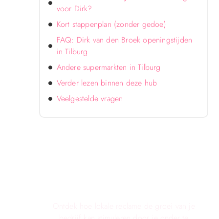
voor Dirk?
Kort stappenplan (zonder gedoe)
FAQ: Dirk van den Broek openingstijden
in Tilburg
Andere supermarkten in Tilburg
Verder lezen binnen deze hub
Veelgestelde vragen
Verken de voordelen van lokale
reclame voor jouw bedrijf!
Ontdek hoe lokale reclame de groei van je
bedrijf kan stimuleren door je onder te