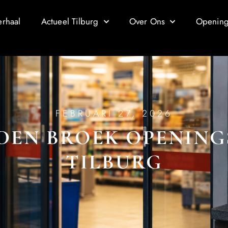
erhaal
Actueel Tilburg
Over Ons
Openings
FEBRUARI 27, 2026
DEN BROEK OPENING
TILBURG