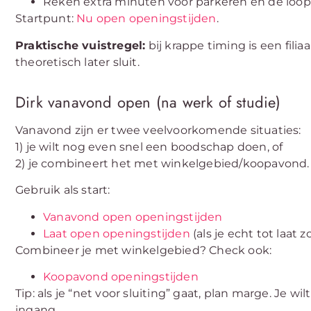
Reken extra minuten voor parkeren en de loop
Startpunt:
Nu open openingstijden
.
Praktische vuistregel:
bij krappe timing is een filia
theoretisch later sluit.
Dirk vanavond open (na werk of studie)
Vanavond zijn er twee veelvoorkomende situaties:
1) je wilt nog even snel een boodschap doen, of
2) je combineert het met winkelgebied/koopavond.
Gebruik als start:
Vanavond open openingstijden
Laat open openingstijden
(als je echt tot laat z
Combineer je met winkelgebied? Check ook:
Koopavond openingstijden
Tip: als je “net voor sluiting” gaat, plan marge. Je wilt
ingang.