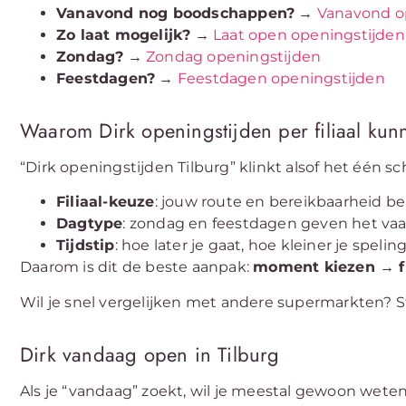
Vanavond nog boodschappen?
→
Vanavond o
Zo laat mogelijk?
→
Laat open openingstijden
Zondag?
→
Zondag openingstijden
Feestdagen?
→
Feestdagen openingstijden
Waarom Dirk openingstijden per filiaal kunn
“Dirk openingstijden Tilburg” klinkt alsof het één sch
Filiaal-keuze
: jouw route en bereikbaarheid be
Dagtype
: zondag en feestdagen geven het vaa
Tijdstip
: hoe later je gaat, hoe kleiner je speli
Daarom is dit de beste aanpak:
moment kiezen → fi
Wil je snel vergelijken met andere supermarkten? St
Dirk vandaag open in Tilburg
Als je “vandaag” zoekt, wil je meestal gewoon wet