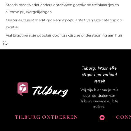
Steeds meer Nederlanders ontdekken goedkope treinkaartjes en
slimme prijsvergelijkingen
Oester eXclusief merkt groeiende populariteit van luxe catering op
locatie
Vial Ergotherapie populair door praktische ondersteuning aan huis
Tilburg, Waar elke
straat een verhaal
vertelt
Wij zijn hier om je reis
door de straten van
Tilburg onvergetelijk te
maken.
TILBURG ONTDEKKEN
CONN