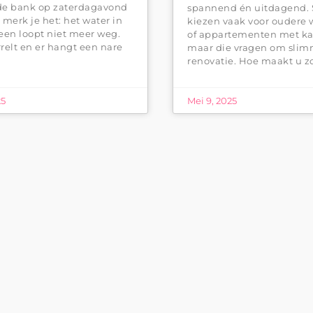
 de bank op zaterdagavond
spannend én uitdagend. S
 merk je het: het water in
kiezen vaak voor oudere
een loopt niet meer weg.
of appartementen met ka
relt en er hangt een nare
maar die vragen om sli
renovatie. Hoe maakt u z
25
Mei 9, 2025