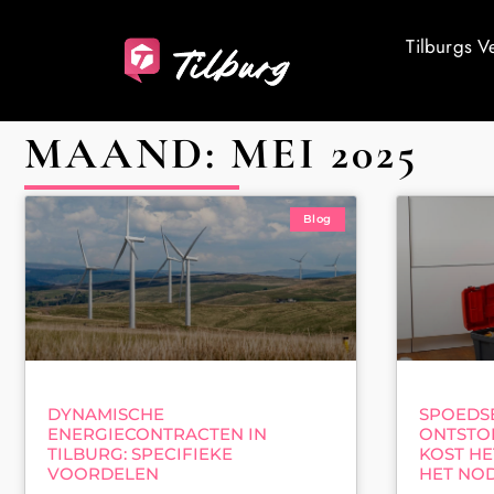
Tilburgs V
MAAND: MEI 2025
Blog
DYNAMISCHE
SPOEDS
ENERGIECONTRACTEN IN
ONTSTOP
TILBURG: SPECIFIEKE
KOST HE
VOORDELEN
HET NOD