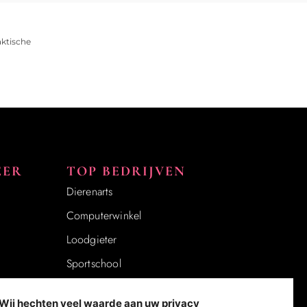
aktische
EER
TOP BEDRIJVEN
Dierenarts
Computerwinkel
Loodgieter
Sportschool
Notaris
Wij hechten veel waarde aan uw privacy