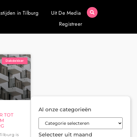
tijden in Tilburg
Uit De Media
Registreer
Dakdekker
Al onze categorieën
R TOT
IM
RG
Selecteer uit maand
ilburg is