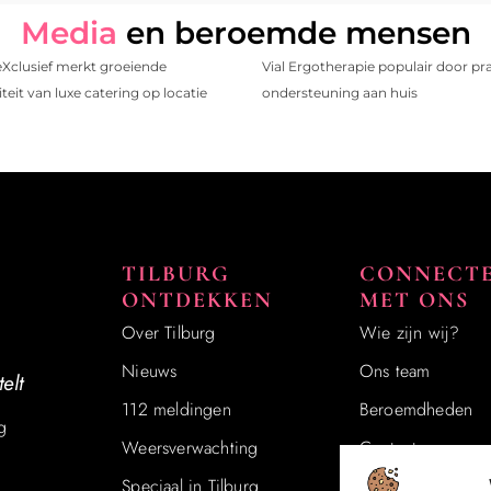
Media
en beroemde mensen
eXclusief merkt groeiende
Vial Ergotherapie populair door pr
teit van luxe catering op locatie
ondersteuning aan huis
TILBURG
CONNECT
ONTDEKKEN
MET ONS
Over Tilburg
Wie zijn wij?
Nieuws
Ons team
elt
112 meldingen
Beroemdheden​
g
Weersverwachting
Contact
Speciaal in Tilburg
Registreer