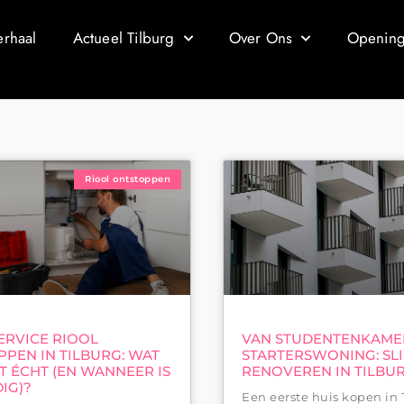
erhaal
Actueel Tilburg
Over Ons
Openings
Riool ontstoppen
ERVICE RIOOL
VAN STUDENTENKAME
PEN IN TILBURG: WAT
STARTERSWONING: SL
T ÉCHT (EN WANNEER IS
RENOVEREN IN TILBU
IG)?
Een eerste huis kopen in T