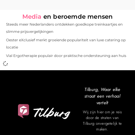
Media
en beroemde mensen
Steeds meer Nederlanders ontdekken goedkope treinkaartjes en
slimme prijsvergelijkingen
Oester eXclusief merkt groeiende populariteit van luxe catering op
locatie
Vial Ergotherapie populair door praktische ondersteuning aan huis
Tilburg, Waar elke
straat een verhaal
vertelt
Wij zijn hier om je reis
door de straten van
Tilburg onvergetelijk te
maken.