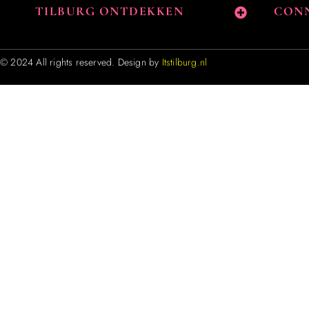
TILBURG ONTDEKKEN
CONN
© 2024 All rights reserved. Design by
Itstilburg.nl