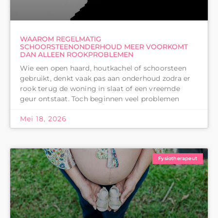
WAAROM REGELMATIG
SCHOORSTEENONDERHOUD MEER VOORKOMT
DAN ALLEEN ROOKPROBLEMEN
Wie een open haard, houtkachel of schoorsteen
gebruikt, denkt vaak pas aan onderhoud zodra er
rook terug de woning in slaat of een vreemde
geur ontstaat. Toch beginnen veel problemen
Mei 18, 2026
Fysiotherapeut