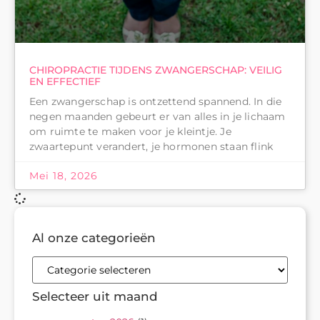
CHIROPRACTIE TIJDENS ZWANGERSCHAP: VEILIG
EN EFFECTIEF
Een zwangerschap is ontzettend spannend. In die
negen maanden gebeurt er van alles in je lichaam
om ruimte te maken voor je kleintje. Je
zwaartepunt verandert, je hormonen staan flink
Mei 18, 2026
Al onze categorieën
Selecteer uit maand