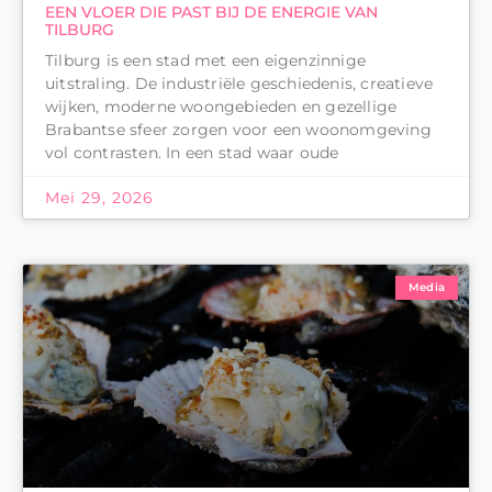
EEN VLOER DIE PAST BIJ DE ENERGIE VAN
TILBURG
Tilburg is een stad met een eigenzinnige
uitstraling. De industriële geschiedenis, creatieve
wijken, moderne woongebieden en gezellige
Brabantse sfeer zorgen voor een woonomgeving
vol contrasten. In een stad waar oude
Mei 29, 2026
Media