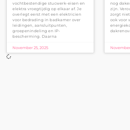
vochtbestendige stucwerk-eisen en
nog daken
elektra vroegtijdig op elkaar af. Je
zijn. Ve
overlegt eerst met een elektricien
zorgt nie
voor bedrading in badkamer over
ook voor 
leidingen, aansluitpunten,
energieko
groepenindeling en IP-
dakrenov
bescherming. Daarna
November 25, 2025
November 