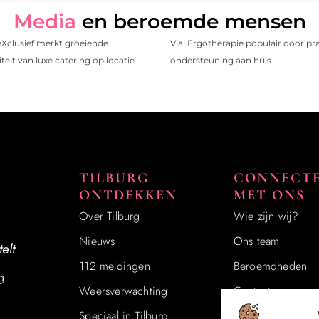
Media
en beroemde mensen
eXclusief merkt groeiende
Vial Ergotherapie populair door pr
teit van luxe catering op locatie
ondersteuning aan huis
TILBURG
CONNECT
ONTDEKKEN
MET ONS
Over Tilburg
Wie zijn wij?
Nieuws
Ons team
elt
112 meldingen
Beroemdheden​
g
Weersverwachting
Contact
Speciaal in Tilburg
Registreer