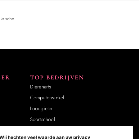
aktische
EER
TOP BEDRIJVEN
Dierenarts
Computerwinkel
Loodgieter
Sportschool
Notaris
Wij hechten veel waarde aan uw privacy