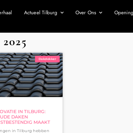
erhaal
Actueel Tilburg
Over Ons
Openings
2025
Dakdekker
VATIE IN TILBURG:
OUDE DAKEN
STBESTENDIG MAAKT
ngen in Tilburg hebben