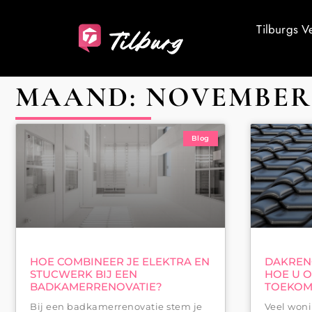
Tilburgs V
MAAND: NOVEMBER 
Blog
HOE COMBINEER JE ELEKTRA EN
DAKRENO
STUCWERK BIJ EEN
HOE U 
BADKAMERRENOVATIE?
TOEKOM
Bij een badkamerrenovatie stem je
Veel woni