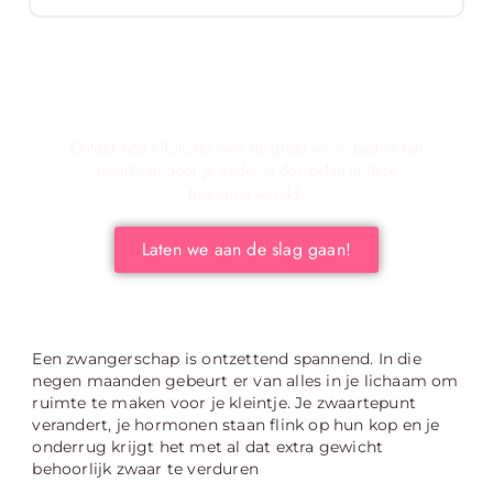
Verken de voordelen van lokale reclame voor
jouw bedrijf!
Ontdek hoe lokale reclame de groei van je bedrijf kan
stimuleren door je onder te dompelen in deze
boeiende wereld.
Laten we aan de slag gaan!
Een zwangerschap is ontzettend spannend. In die
negen maanden gebeurt er van alles in je lichaam om
ruimte te maken voor je kleintje. Je zwaartepunt
verandert, je hormonen staan flink op hun kop en je
onderrug krijgt het met al dat extra gewicht
behoorlijk zwaar te verduren