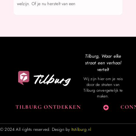
welzijn. Of je nu herstelt van een
Tilburg, Waar elke
straat een verhaal
vertelt
Wij zijn hier om je reis
door de straten van
Tilburg onvergetelijk te
maken.
TILBURG ONTDEKKEN
CONN
© 2024 All rights reserved. Design by
Itstilburg.nl