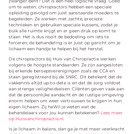
zwanger bent? Dat is een heel logische vraag. Goed
om te weten: chiropractors hebben een speciale
opleiding gevolgd om juist aanstaande moeders te
begeleiden. Ze werken met zachte, precieze
technieken en gebruiken speciale kussens, zodat je
buik alle ruimte krijgt en er geen druk op komt te
staan. Het is dus nooit de bedoeling om iets te
forceren; de behandeling is er juist op gericht om je
lichaam een handje te helpen bij het herstel.
De chiropractors bij Huis van Chiropractie werken
volgens de hoogste standaarden. Ze zijn aangesloten
bij erkende beroepsverenigingen zoals de CCA en
staan geregistreerd bij de SNRC. Dit betekent dat de
vakkennis altijd up-to-date is en dat de zorg voldoet
aan strenge veiligheidseisen. Cliënten geven vaak aan
dat de persoonlijke aandacht en de rustige omgeving
enorm helpen om weer vertrouwen te krijgen in hun
eigen lichaam. Zij heWil je weten wat de
behandelaars voor jou kunnen betekenen?
Lees meer
op Huisvanchiropractie.nl
.
Is je lichaam in balans, dan ga je met meer veerkracht