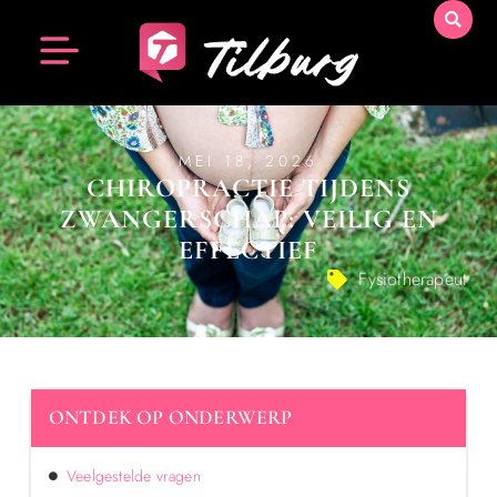
MEI 18, 2026
CHIROPRACTIE TIJDENS
ZWANGERSCHAP: VEILIG EN
EFFECTIEF
Fysiotherapeut
ONTDEK OP ONDERWERP
Veelgestelde vragen