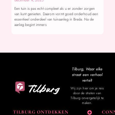
Een tuin is pas echt compleet als u er zonder zorgen
van kunt genieten. Daarom vormt goed onderhoud een
essentieel onderdeel van tuinaanleg in Breda. Na de
aanleg begint immers
Tilburg, Waar elke
straat een verhaal
vertelt
Wij zijn hier om je reis
door de straten van
Tilburg onvergetelijk te
maken.
TILBURG ONTDEKKEN
CONN