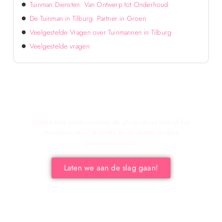
Tuinman Diensten: Van Ontwerp tot Onderhoud
De Tuinman in Tilburg: Partner in Groen
Veelgestelde Vragen over Tuinmannen in Tilburg
Veelgestelde vragen
Verken de voordelen van lokale reclame voor
jouw bedrijf!
Ontdek hoe lokale reclame de groei van je bedrijf kan
stimuleren door je onder te dompelen in deze
boeiende wereld.
Laten we aan de slag gaan!