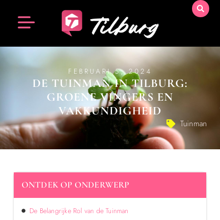
FEBRUARI 5, 2024
DE TUINMAN IN TILBURG:
GROENE VINGERS EN
VAKKUNDIGHEID
Tuinman
ONTDEK OP ONDERWERP
De Belangrijke Rol van de Tuinman