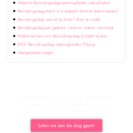
Waarom Bevrijdingsdag-openingstijden vaak afwijken
Bevrijdingsdag-check in 6 stappen (snel en betrouwbaar)
Bevrijdingsdag: wat wil je doen? (kies je route)
Bevrijdingsdag per gebied: centrum, station, woonwijk
Praktische tips voor Bevrijdingsdag (scheelt stress)
FAQ: Bevrijdingsdag openingstijden Tilburg
Veelgestelde vragen
Verken de voordelen van lokale reclame voor
jouw bedrijf!
Ontdek hoe lokale reclame de groei van je bedrijf kan
stimuleren door je onder te dompelen in deze
boeiende wereld.
Laten we aan de slag gaan!