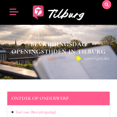
FEBRUARI 27, 2026
BEVRIJDINGSDAG
OPENINGSTIJDEN IN TILBURG
openingstijden
ONTDEK OP ONDERWERP
Snel naar (Bevrijdingsdag)