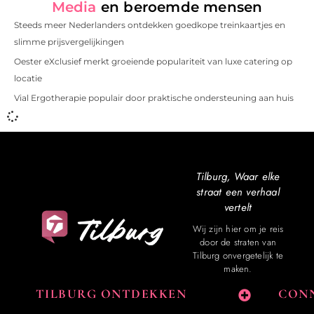
Media
en beroemde mensen
Steeds meer Nederlanders ontdekken goedkope treinkaartjes en
slimme prijsvergelijkingen
Oester eXclusief merkt groeiende populariteit van luxe catering op
locatie
Vial Ergotherapie populair door praktische ondersteuning aan huis
Tilburg, Waar elke
straat een verhaal
vertelt
Wij zijn hier om je reis
door de straten van
Tilburg onvergetelijk te
maken.
TILBURG ONTDEKKEN
CONN