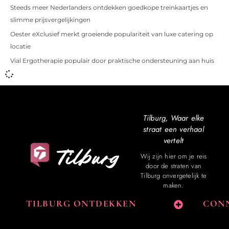
Steeds meer Nederlanders ontdekken goedkope treinkaartjes en
slimme prijsvergelijkingen
Oester eXclusief merkt groeiende populariteit van luxe catering op
locatie
Vial Ergotherapie populair door praktische ondersteuning aan huis
Tilburg, Waar elke
straat een verhaal
vertelt
Wij zijn hier om je reis
door de straten van
Tilburg onvergetelijk te
maken.
TILBURG ONTDEKKEN
CONN