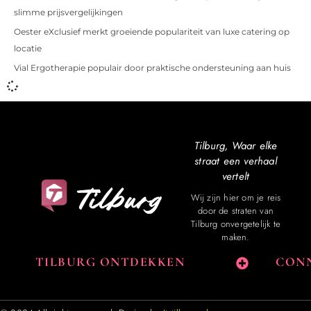
slimme prijsvergelijkingen
Oester eXclusief merkt groeiende populariteit van luxe catering op
locatie
Vial Ergotherapie populair door praktische ondersteuning aan huis
Tilburg, Waar elke
straat een verhaal
vertelt
Wij zijn hier om je reis
door de straten van
Tilburg onvergetelijk te
maken.
TILBURG ONTDEKKEN
CONN