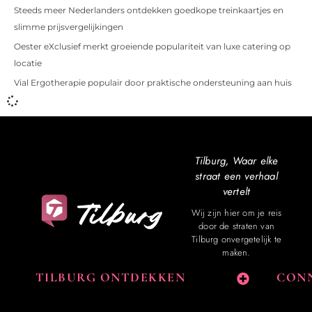
Steeds meer Nederlanders ontdekken goedkope treinkaartjes en
slimme prijsvergelijkingen
Oester eXclusief merkt groeiende populariteit van luxe catering op
locatie
Vial Ergotherapie populair door praktische ondersteuning aan huis
Tilburg, Waar elke
straat een verhaal
vertelt
Wij zijn hier om je reis
door de straten van
Tilburg onvergetelijk te
maken.
TILBURG ONTDEKKEN
CONN