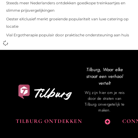
Steeds meer Nederlanders ontdekken goedkope treinkaartjes en
slimme prijsvergelijkingen
Oester eXclusief merkt groeiende populariteit van luxe catering op
locatie
Vial Ergotherapie populair door praktische ondersteuning aan huis
Tilburg, Waar elke
straat een verhaal
vertelt
Wij zijn hier om je reis
door de straten van
Tilburg onvergetelijk te
maken.
TILBURG ONTDEKKEN
CONN