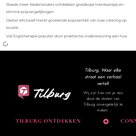
Steeds meer Nederlanders ontdekken goedkope treinkaartjes en
slimme prijsvergelijkingen
Oester eXclusief merkt groeiende populariteit van luxe catering op
locatie
Vial Ergotherapie populair door praktische ondersteuning aan huis
Tilburg, Waar elke
straat een verhaal
vertelt
Wij zijn hier om je reis
door de straten van
Tilburg onvergetelijk te
maken.
TILBURG ONTDEKKEN
CONN