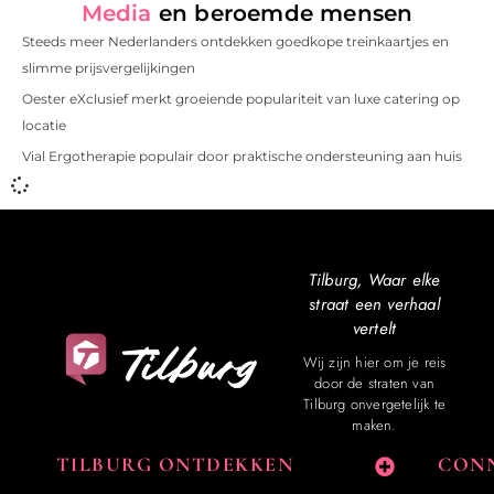
Media
en beroemde mensen
Steeds meer Nederlanders ontdekken goedkope treinkaartjes en
slimme prijsvergelijkingen
Oester eXclusief merkt groeiende populariteit van luxe catering op
locatie
Vial Ergotherapie populair door praktische ondersteuning aan huis
Tilburg, Waar elke
straat een verhaal
vertelt
Wij zijn hier om je reis
door de straten van
Tilburg onvergetelijk te
maken.
TILBURG ONTDEKKEN
CONN