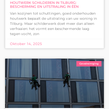
HOUTWERK SCHILDEREN IN TILBURG:
BESCHERMING EN UITSTRALING IN ÉÉN
Van kozijnen tot schuttingen, goed onderhouden
houtwerk bepaalt de uitstraling van uw woning in
Tilburg. Maar schilderwerk doet meer dan alleen
verfraaien: het vormt een beschermende laag
tegen vocht, zon
Oktober 14, 2025
Gevelreiniging