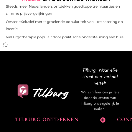
Steeds meer Nederlanders ontdekken goedkope treinkaartjes en
slimme prijsvergelijkingen
Oester eXclusief merkt groeiende populariteit van luxe catering op
locatie
Vial Ergotherapie populair door praktische ondersteuning aan huis
Tilburg, Waar elke
straat een verhaal
vertelt
Wij zijn hier om je reis
door de straten van
Tilburg onvergetelijk te
maken.
TILBURG ONTDEKKEN
CONN