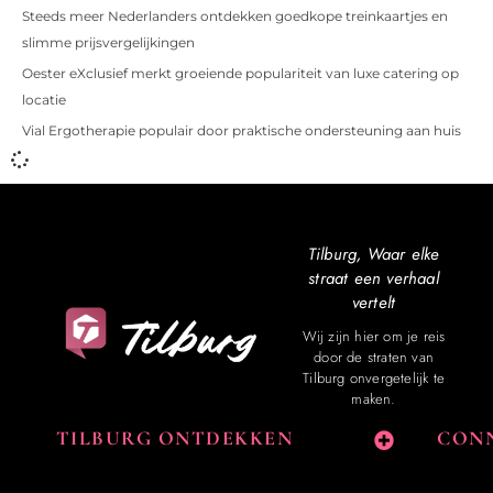
Steeds meer Nederlanders ontdekken goedkope treinkaartjes en
slimme prijsvergelijkingen
Oester eXclusief merkt groeiende populariteit van luxe catering op
locatie
Vial Ergotherapie populair door praktische ondersteuning aan huis
Tilburg, Waar elke
straat een verhaal
vertelt
Wij zijn hier om je reis
door de straten van
Tilburg onvergetelijk te
maken.
TILBURG ONTDEKKEN
CONN