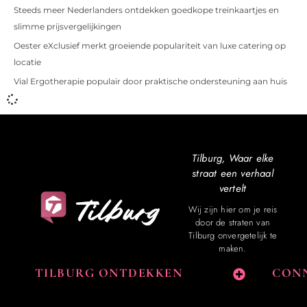
Steeds meer Nederlanders ontdekken goedkope treinkaartjes en
slimme prijsvergelijkingen
Oester eXclusief merkt groeiende populariteit van luxe catering op
locatie
Vial Ergotherapie populair door praktische ondersteuning aan huis
Tilburg, Waar elke
straat een verhaal
vertelt
Wij zijn hier om je reis
door de straten van
Tilburg onvergetelijk te
maken.
TILBURG ONTDEKKEN
CONN