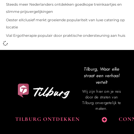
Steeds meer Nederlanders ontdekken goedkope treinkaartjes en
slimme prijsvergelijkingen
Oester eXclusief merkt groeiende populariteit van luxe catering op
locatie
Vial Ergotherapie populair door praktische ondersteuning aan huis
Tilburg, Waar elke
straat een verhaal
vertelt
Wij zijn hier om je reis
door de straten van
Tilburg onvergetelijk te
maken.
TILBURG ONTDEKKEN
CONN