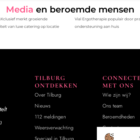
Media
en beroemde mensen
eXclusief merkt groeiende
Vial Ergotherapie populair door pr
teit van luxe catering op locatie
ondersteuning aan huis
TILBURG
CONNECT
ONTDEKKEN
MET ONS
Over Tilburg
Wie zijn wij?
Nieuws
Ons team
elt
112 meldingen
Beroemdheden​
g
Weersverwachting
Contact
Speciaal in Tilburg
Registreer