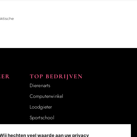
aktische
EER
TOP BEDRIJVEN
Dierenarts
Computerwinkel
Loodgieter
Sportschool
Notaris
Wij hechten veel waarde aan uw privacy