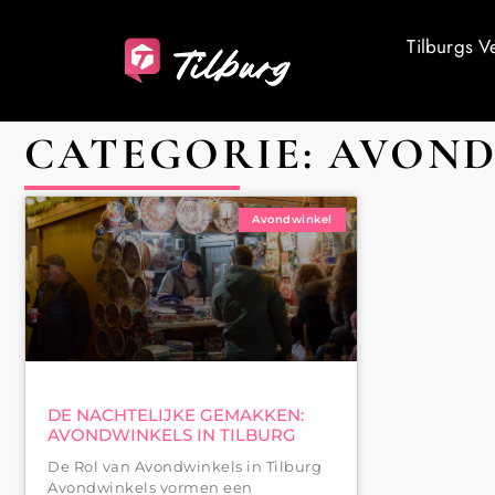
Tilburgs V
CATEGORIE: AVON
Avondwinkel
DE NACHTELIJKE GEMAKKEN:
AVONDWINKELS IN TILBURG
De Rol van Avondwinkels in Tilburg
Avondwinkels vormen een