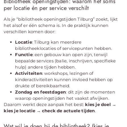
Bibliotheek openingstijden: waarom het soms
per locatie én per service verschilt
Als je “bibliotheek openingstijden Tilburg” zoekt, lijkt
het alsof er één schema is. In de praktijk kunnen
verschillen komen door:
Locatie
: Tilburg kan meerdere
bibliotheeklocaties of servicepunten hebben.
Functie
: een gebouw kan open zijn, terwijl
bepaalde services (balie, inschrijven, specifieke
hulp) andere tijden hebben.
Activiteiten
: workshops, lezingen of
kinderactiviteiten kunnen invloed hebben op
drukte of bereikbaarheid.
Zondag en feestdagen
: dit zijn de momenten
waarop openingstijden het vaakst afwijken.
Daarom werkt deze aanpak het best:
kies je doel →
kies je locatie → check de actuele tijden
.
Wat wil je doen bij de bibliotheek? (kies je