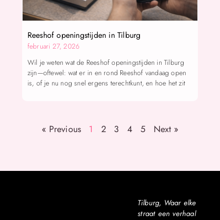
Reeshof openingstijden in Tilburg
februari 27, 2026
Wil je weten wat de Reeshof openingstijden in Tilburg
zijn—oftewel: wat er in en rond Reeshof vandaag open
is, of je nu nog snel ergens terechtkunt, en hoe het zit
« Previous
1
2
3
4
5
Next »
Tilburg, Waar elke
straat een verhaal