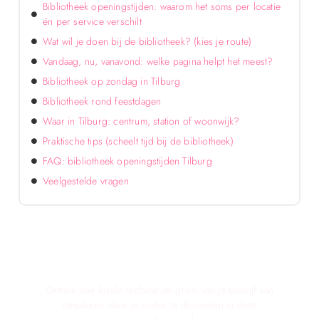
Bibliotheek openingstijden: waarom het soms per locatie
én per service verschilt
Wat wil je doen bij de bibliotheek? (kies je route)
Vandaag, nu, vanavond: welke pagina helpt het meest?
Bibliotheek op zondag in Tilburg
Bibliotheek rond feestdagen
Waar in Tilburg: centrum, station of woonwijk?
Praktische tips (scheelt tijd bij de bibliotheek)
FAQ: bibliotheek openingstijden Tilburg
Veelgestelde vragen
Verken de voordelen van lokale reclame voor
jouw bedrijf!
Ontdek hoe lokale reclame de groei van je bedrijf kan
stimuleren door je onder te dompelen in deze