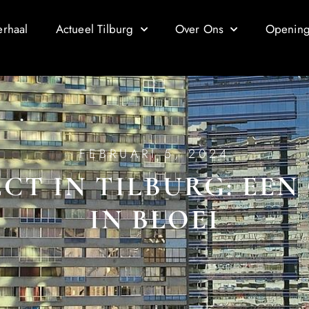
erhaal
Actueel Tilburg
Over Ons
Openings
FEBRUARI 5, 2024
CT IN TILBURG: EEN
IN BLOEI