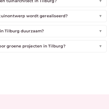
en tuinarchitect in Tilburg?
▼
 tuinontwerp wordt gerealiseerd?
▼
 in Tilburg duurzaam?
▼
oor groene projecten in Tilburg?
▼