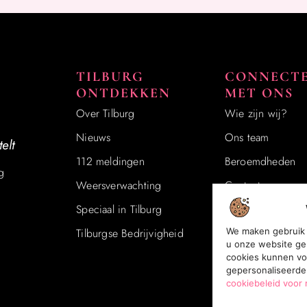
TILBURG
CONNECT
ONTDEKKEN
MET ONS
Over Tilburg
Wie zijn wij?
Nieuws
Ons team
elt
112 meldingen
Beroemdheden​
g
Weersverwachting
Contact
Speciaal in Tilburg
Registreer
We maken gebruik 
Tilburgse Bedrijvigheid
Wij worden ook 
u onze website ge
Website index
cookies kunnen vo
gepersonaliseerde
Cookie Policy (E
cookiebeleid voor 