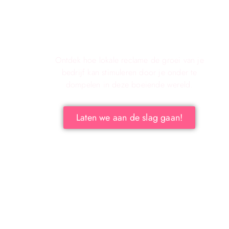
Verken de voordelen van lokale
reclame voor jouw bedrijf!
Ontdek hoe lokale reclame de groei van je
bedrijf kan stimuleren door je onder te
dompelen in deze boeiende wereld.
Laten we aan de slag gaan!