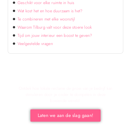
Geschikt voor elke ruimte in huis
Wat kost het en hoe duurzaam is het?
Te combineren met elke woonstijl
Waarom Tilburg valt voor deze stoere look
Tijd om jouw interieur een boost te geven?
Veelgestelde vragen
Verken de voordelen van lokale reclame voor
jouw bedrijf!
Ontdek hoe lokale reclame de groei van je bedrijf kan
stimuleren door je onder te dompelen in deze
boeiende wereld.
Laten we aan de slag gaan!