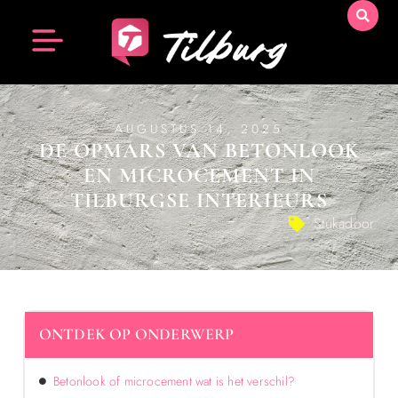
AUGUSTUS 14, 2025
DE OPMARS VAN BETONLOOK
EN MICROCEMENT IN
TILBURGSE INTERIEURS
Stukadoor
ONTDEK OP ONDERWERP
Betonlook of microcement wat is het verschil?