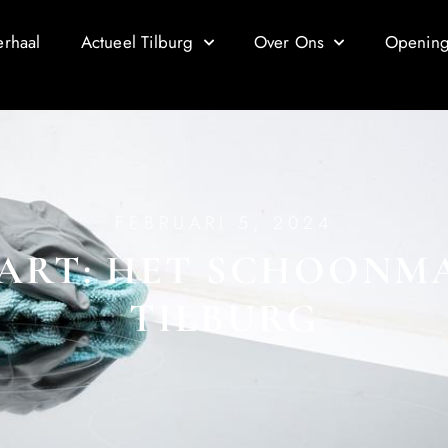
erhaal
Actueel Tilburg
Over Ons
Openings
FEBRUARI 5, 2024
TART: HET SCHOONM
TILBURG