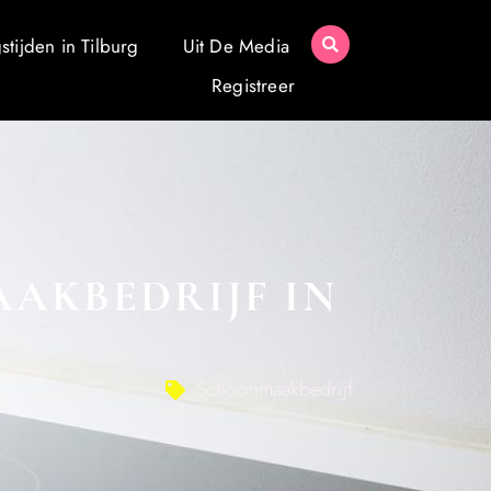
tijden in Tilburg
Uit De Media
Registreer
AAKBEDRIJF IN
Schoonmaakbedrijf