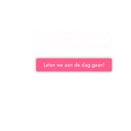
Verken de voordelen van lokale
reclame voor jouw bedrijf!
Ontdek hoe lokale reclame de groei van je
bedrijf kan stimuleren door je onder te
dompelen in deze boeiende wereld.
Laten we aan de slag gaan!