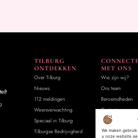
TILBURG
CONNECT
ONTDEKKEN
MET ONS
Over Tilburg
Wie zijn wij?
Nieuws
Ons team
elt
112 meldingen
Beroemdheden​
g
Weersverwachting
Contact
Speciaal in Tilburg
Registreer
We maken gebruik 
Tilburgse Bedrijvigheid
Wij worden ook 
u onze website ge