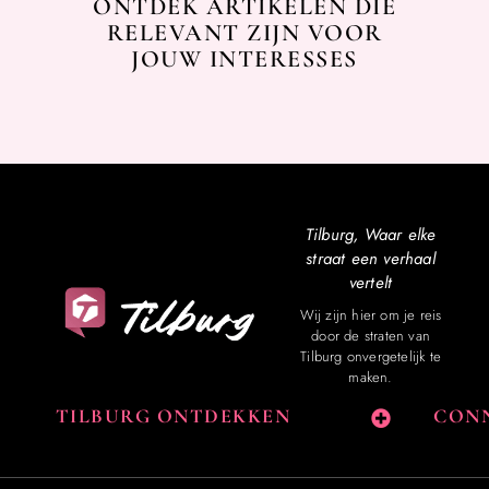
ONTDEK ARTIKELEN DIE
RELEVANT ZIJN VOOR
JOUW INTERESSES
Tilburg, Waar elke
straat een verhaal
vertelt
Wij zijn hier om je reis
door de straten van
Tilburg onvergetelijk te
maken.
TILBURG ONTDEKKEN
CONN