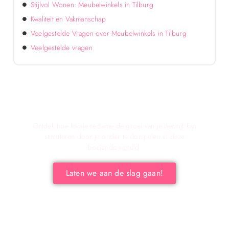
Stijlvol Wonen: Meubelwinkels in Tilburg
Kwaliteit en Vakmanschap
Veelgestelde Vragen over Meubelwinkels in Tilburg
Veelgestelde vragen
Verken de voordelen van lokale reclame voor
jouw bedrijf!
Ontdek hoe lokale reclame de groei van je bedrijf kan
stimuleren door je onder te dompelen in deze
boeiende wereld.
Laten we aan de slag gaan!