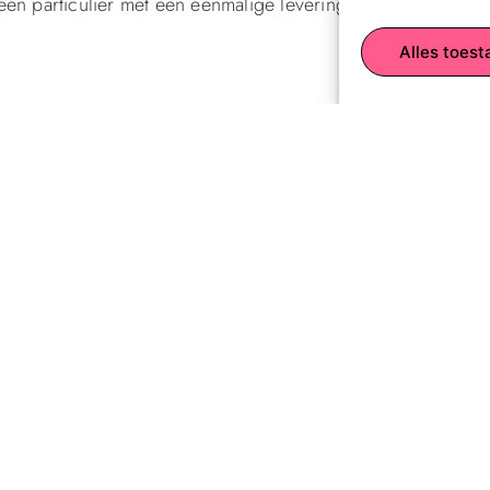
en particulier met een eenmalige levering, de juiste koerier
Alles toest