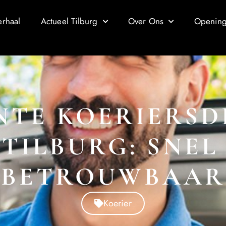
erhaal
Actueel Tilburg
Over Ons
Openings
ËNTE KOERIERSD
 TILBURG: SNEL
BETROUWBAAR
Koerier