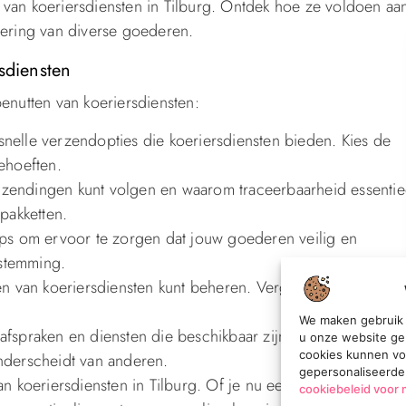
 van koeriersdiensten in Tilburg. Ontdek hoe ze voldoen aa
vering van diverse goederen.
sdiensten
benutten van koeriersdiensten:
snelle verzendopties die koeriersdiensten bieden. Kies de
behoeften.
 zendingen kunt volgen en waarom traceerbaarheid essentie
 pakketten.
tips om ervoor te zorgen dat jouw goederen veilig en
estemming.
en van koeriersdiensten kunt beheren. Vergelijk tarieven en
We maken gebruik 
afspraken en diensten die beschikbaar zijn bij lokale
u onze website ge
cookies kunnen vo
onderscheidt van anderen.
gepersonaliseerde
an koeriersdiensten in Tilburg. Of je nu een bedrijfseigenaa
cookiebeleid voor 