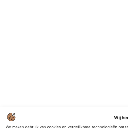
Wij he
We maken gebruik van cookies en vergelijkbare technologieën om te