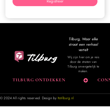
Registreer
Tilburg, Waar elke
straat een verhaal
vertelt
Wij zijn hier om je reis
door de straten van
Tilburg onvergetelijk te
maken.
TILBURG ONTDEKKEN
CONN
© 2024 All rights reserved. Design by
Itstilburg.nl