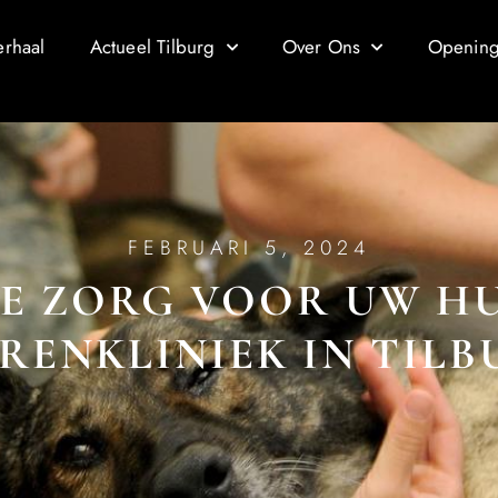
erhaal
Actueel Tilburg
Over Ons
Openings
FEBRUARI 5, 2024
E ZORG VOOR UW HUI
RENKLINIEK IN TIL