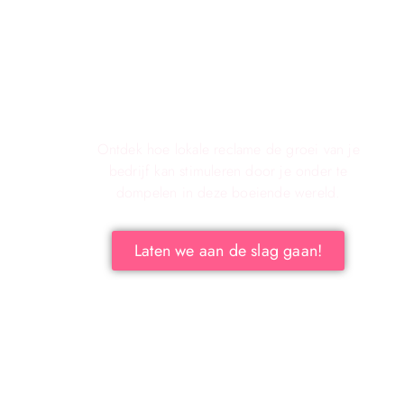
Verken de voordelen van lokale
reclame voor jouw bedrijf!
Ontdek hoe lokale reclame de groei van je
bedrijf kan stimuleren door je onder te
dompelen in deze boeiende wereld.
Laten we aan de slag gaan!