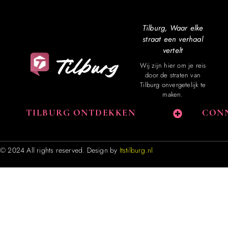
Tilburg, Waar elke
straat een verhaal
vertelt
Wij zijn hier om je reis
door de straten van
Tilburg onvergetelijk te
maken.
TILBURG ONTDEKKEN
CONN
© 2024 All rights reserved. Design by
Itstilburg.nl