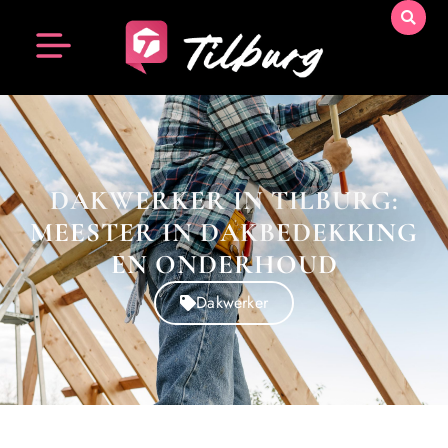
DAKWERKER IN TILBURG:
MEESTER IN DAKBEDEKKING
EN ONDERHOUD
Dakwerker