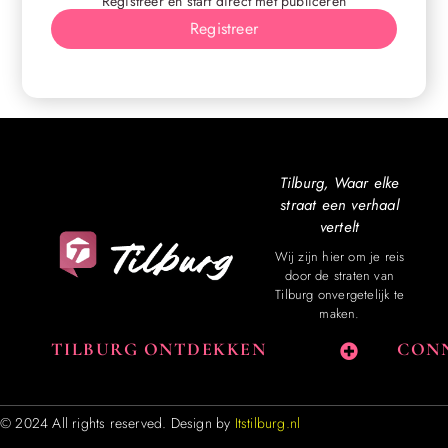
Registreer en start direct met publiceren
Registreer
Tilburg, Waar elke
straat een verhaal
vertelt
Wij zijn hier om je reis
door de straten van
Tilburg onvergetelijk te
maken.
TILBURG ONTDEKKEN
CONN
© 2024 All rights reserved. Design by
Itstilburg.nl