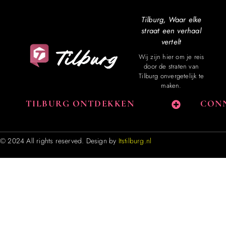
Tilburg, Waar elke
straat een verhaal
vertelt
Wij zijn hier om je reis
door de straten van
Tilburg onvergetelijk te
maken.
TILBURG ONTDEKKEN
CONN
© 2024 All rights reserved. Design by
Itstilburg.nl