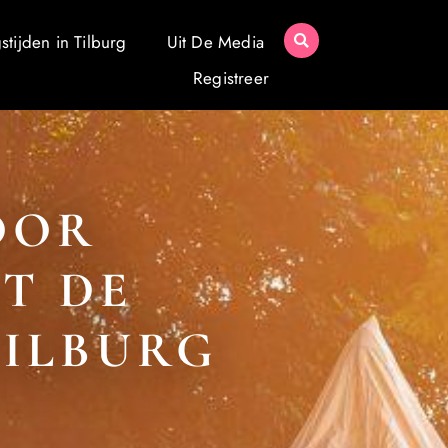
tijden in Tilburg
Uit De Media
Registreer
OOR
T DE
TILBURG