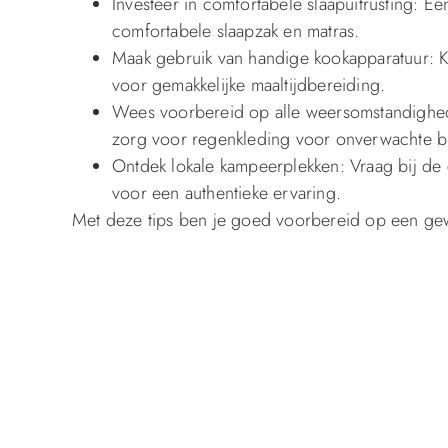
Investeer in comfortabele slaapuitrusting: E
comfortabele slaapzak en matras.
Maak gebruik van handige kookapparatuur: K
voor gemakkelijke maaltijdbereiding.
Wees voorbereid op alle weersomstandighed
zorg voor regenkleding voor onverwachte b
Ontdek lokale kampeerplekken: Vraag bij de
voor een authentieke ervaring.
Met deze tips ben je goed voorbereid op een gew
klaar om je te helpen bij het vinden van alles wa
Gerelateerde artikelen over : Campingwinkel