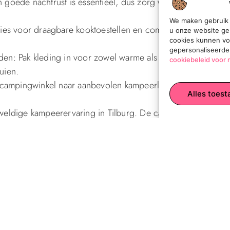
en goede nachtrust is essentieel, dus zorg voor een
We maken gebruik 
ies voor draagbare kooktoestellen en compacte keukensets
u onze website ge
cookies kunnen vo
gepersonaliseerde
en: Pak kleding in voor zowel warme als koude dagen, en
cookiebeleid voor 
uien.
 campingwinkel naar aanbevolen kampeerlocaties in de regi
Alles toest
eldige kampeerervaring in Tilburg. De campingwinkels sta
t je nodig hebt voor een geslaagd outdoor avontuur.