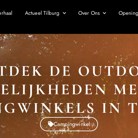
erhaal
Actueel Tilburg
Over Ons
Openings
TDEK DE OUTD
ELIJKHEDEN ME
GWINKELS IN 
Campingwinkel