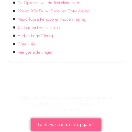
De Opkomst van de Textielindustrie
19e en 20e Eeuw: Groei en Ontwikkeling
Naoorlogse Periode en Modernisering
Cultuur en Evenementen
Hedendaags Tilburg
Conclusie
Veelgestelde vragen
Verken de voordelen van lokale reclame voor
jouw bedrijf!
Ontdek hoe lokale reclame de groei van je bedrijf kan
stimuleren door je onder te dompelen in deze
boeiende wereld.
Laten we aan de slag gaan!