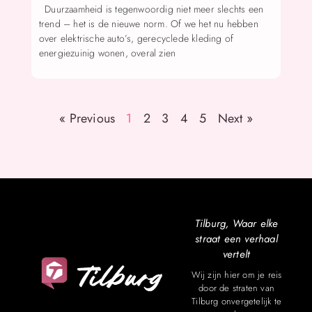
Duurzaamheid is tegenwoordig niet meer slechts een
trend – het is de nieuwe norm. Of we het nu hebben
over elektrische auto’s, gerecyclede kleding of
energiezuinig wonen, overal zien
« Previous
1
2
3
4
5
Next »
Tilburg, Waar elke
straat een verhaal
vertelt
Wij zijn hier om je reis
door de straten van
Tilburg onvergetelijk te