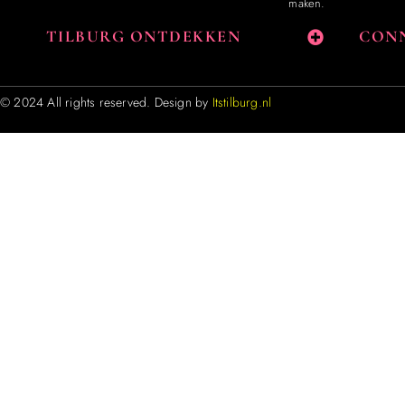
maken.
TILBURG ONTDEKKEN
CONN
© 2024 All rights reserved. Design by
Itstilburg.nl