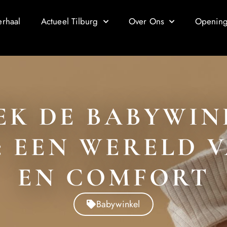
erhaal
Actueel Tilburg
Over Ons
Openings
K DE BABYWIN
: EEN WERELD 
EN COMFORT
Babywinkel