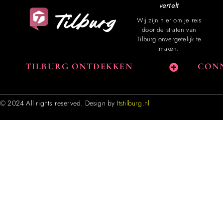
vertelt
Wij zijn hier om je reis
door de straten van
Tilburg onvergetelijk te
maken.
TILBURG ONTDEKKEN
CONN
© 2024 All rights reserved. Design by
Itstilburg.nl